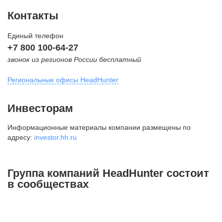
Контакты
Единый телефон
+7 800 100-64-27
звонок из регионов России бесплатный
Региональные офисы HeadHunter
Москва
Инвесторам
внутригородская территория
Информационные материалы компании размещены по
Муниципальный округ Тверской,
адресу:
investor.hh.ru
2-я Брестская ул., д. 48,
помещение 25
+7 495 974-64-27
Группа компаний HeadHunter состоит
+7 495 980-64-27
в сообществах
+7 495 134-92-24
press@hh.ru