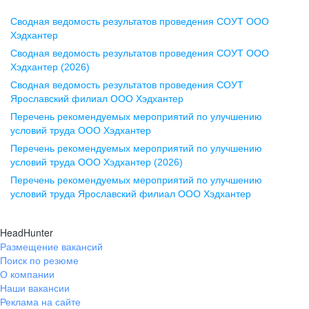
Сводная ведомость результатов проведения СОУТ ООО
Воронеж
Хэдхантер
Сводная ведомость результатов проведения СОУТ ООО
ул. Комиссаржевской, д. 10,
Хэдхантер (2026)
офис 1212
Сводная ведомость результатов проведения СОУТ
+7 473 280-05-05
Ярославский филиал ООО Хэдхантер
pr@vrn.hh.ru
Перечень рекомендуемых мероприятий по улучшению
условий труда ООО Хэдхантер
Казань
Перечень рекомендуемых мероприятий по улучшению
ул. Спартаковская, д. 2А, этаж 3,
условий труда ООО Хэдхантер (2026)
помещение 15
Перечень рекомендуемых мероприятий по улучшению
условий труда Ярославский филиал ООО Хэдхантер
+7 843 212-12-50
pr@kzn.hh.ru
HeadHunter
Размещение вакансий
Екатеринбург
Поиск по резюме
ул. Боевых Дружин, стр. 20,
О компании
5 этаж, офис 505, 521
Наши вакансии
Реклама на сайте
+7 343 226-79-99