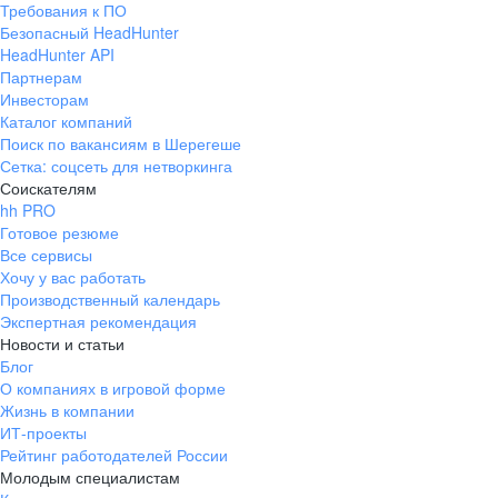
Требования к ПО
pr@ural.hh.ru
Безопасный HeadHunter
HeadHunter API
Краснодар
Партнерам
Инвесторам
ул. Янковского, д. 169, 7 этаж,
Каталог компаний
706 каб.
Поиск по вакансиям в Шерегеше
+7 861 205-55-57
Сетка: соцсеть для нетворкинга
pr@krd.hh.ru
Соискателям
hh PRO
Готовое резюме
Владивосток
Все сервисы
пер. Ланинский д. 4, офис 3.4
Хочу у вас работать
Производственный календарь
+7 423 202-33-28
Экспертная рекомендация
pr@dv.hh.ru
Новости и статьи
Блог
Новосибирск
О компаниях в игровой форме
Жизнь в компании
ул. Большевистская, д. 35,
ИТ-проекты
помещение 21
Рейтинг работодателей России
+7 383 207-94-64
Молодым специалистам