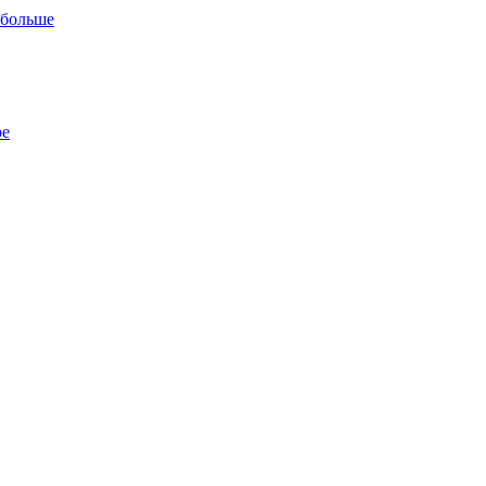
 больше
ре