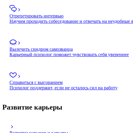
Отрепетировать интервью
Научим проходить собеседование и отвечать на неудобные
Вылечить синдром самозванца
Карьерный психолог поможет чувствовать себя увереннее
Справиться с выгоранием
Психолог поддержит, если не осталось сил на работу
Развитие карьеры
Развитие навыков и карьеры