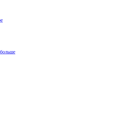
ре
 больше