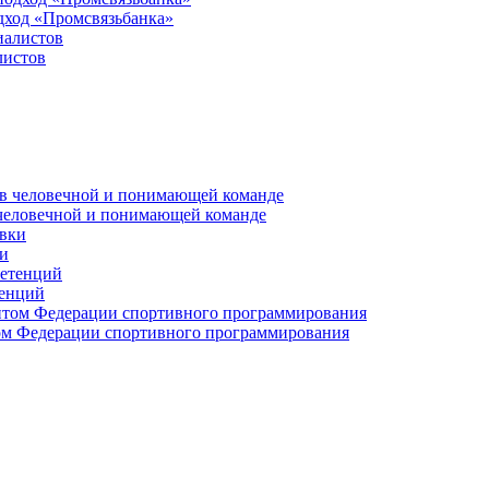
дход «Промсвязьбанка»
листов
 человечной и понимающей команде
и
тенций
м Федерации спортивного программирования