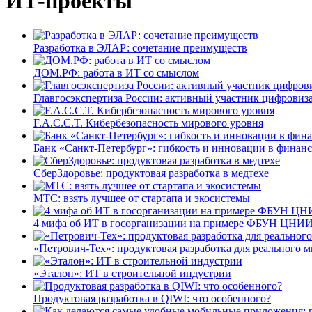
ИТ-проекты
Разработка в ЭЛАР: сочетание преимуществ
ДОМ.РФ: работа в ИТ со смыслом
Главгосэкспертиза России: активный участник цифровиз
F.A.C.C.T. Кибербезопасность мирового уровня
Банк «Санкт-Петербург»: гибкость и инновации в финан
СберЗдоровье: продуктовая разработка в медтехе
МТС: взять лучшее от стартапа и экосистемы
4 мифа об ИТ в госорганизации на примере ФБУН ЦНИИ
«Петрович-Тех»: продуктовая разработка для реального м
«Эталон»: ИТ в строительной индустрии
Продуктовая разработка в QIWI: что особенного?