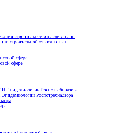
ации строительной отрасли страны
совой сфере
 Эпидемиологии Роспотребнадзора
ира