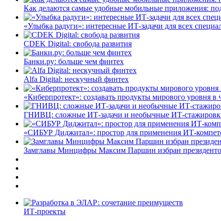
Как делаются самые удобные мобильные приложения: по
«Улыбка радуги»: интересные ИТ-задачи для всех специа
CDEK Digital: свобода развития
Банки.ру: больше чем финтех
Alfa Digital: нескучный финтех
«Киберпротект»: создавать продукты мирового уровня в
ГНИВЦ: сложные ИТ‑задачи и необычные ИТ‑стажировк
«СИБУР Диджитал»: простор для применения ИТ-компе
Замглавы Минцифры Максим Паршин избран президенто
ИТ-проекты