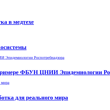
ка в медтехе
косистемы
а примере ФБУН ЦНИИ Эпидемиологии Ро
ботка для реального мира