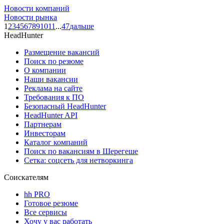
Новости компаний
Новости рынка
1
2
3
4
5
6
7
8
9
10
11
...
47
дальше
HeadHunter
Размещение вакансий
Поиск по резюме
О компании
Наши вакансии
Реклама на сайте
Требования к ПО
Безопасный HeadHunter
HeadHunter API
Партнерам
Инвесторам
Каталог компаний
Поиск по вакансиям в Шерегеше
Сетка: соцсеть для нетворкинга
Соискателям
hh PRO
Готовое резюме
Все сервисы
Хочу у вас работать