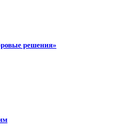
фровые решения»
мим