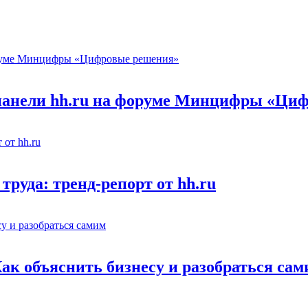
 панели hh.ru на форуме Минцифры «Ци
труда: тренд-репорт от hh.ru
Как объяснить бизнесу и разобраться са