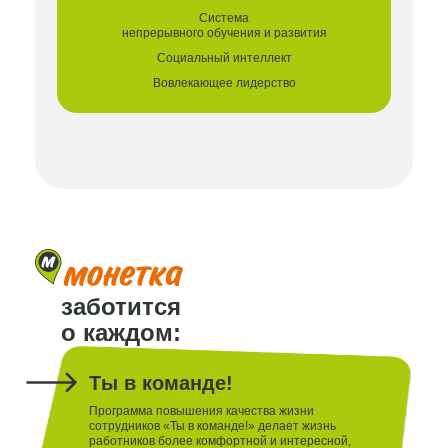
Система
непрерывного
обучения и развития
Социальный
интеллект
Вовлекающее
лидерство
заботится
о каждом:
Ты в команде!
Программа повышения качества жизни
сотрудников «Ты в команде!» делает жизнь
работников более комфортной и интересной,