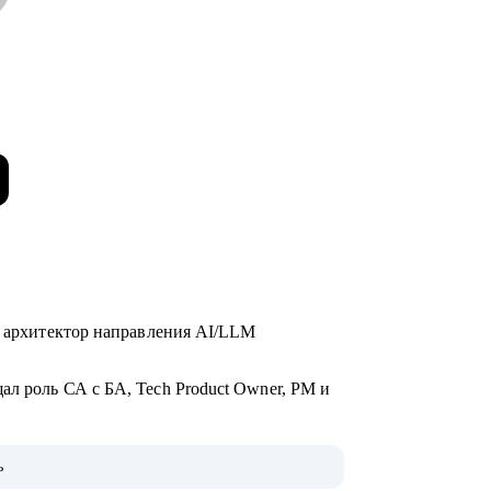
ый архитектор направления AI/LLM
ал роль СА с БА, Tech Product Owner, PM и
ь