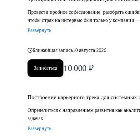
"системная аналитика", чтобы никто никогда не мог
• И с любыми другими вопросами в сферах системног
Провести пробное собеседование, разобрать ошиб
чтобы страх на интервью был только у компании -- 
Кому могу помочь:
Развернуть
• Специалистам от Junior до Lead уровня:
• Системным и бизнес-аналитикам
• Продактам, проджектам и разработчикам
Ближайшая запись
10 августа 2026
• Желающим перейти в ИТ
10 000
₽
Записаться
Построение карьерного трека для системных 
Определиться с направлением развития как аналит
задачах
Развернуть