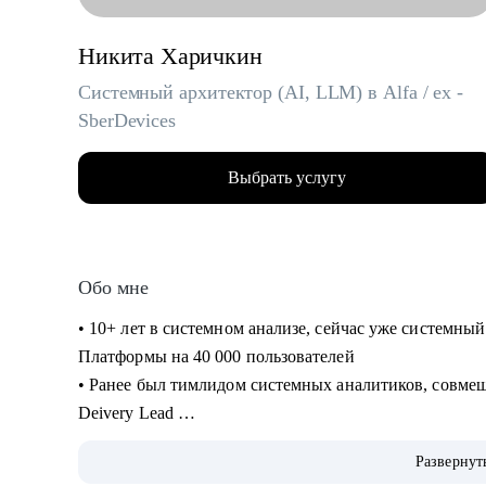
Никита Харичкин
Системный архитектор (AI, LLM) в Alfa / ex -
SberDevices
Выбрать услугу
Обо мне
• 10+ лет в системном анализе, сейчас уже системн
Платформы на 40 000 пользователей
• Ранее был тимлидом системных аналитиков, совмещ
Deivery Lead
• Провёл 100+ собеседований, исправил 300+ резюме
Развернут
• Запустил продукт на 330 000 пользователей