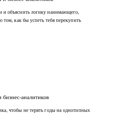
 придраться к терминам
о и бизнес-анализа
ки и объяснить логику нанимающего,
о том, как бы успеть тебя перекупить
и бизнес-аналитиков
ика, чтобы не терять годы на однотипных