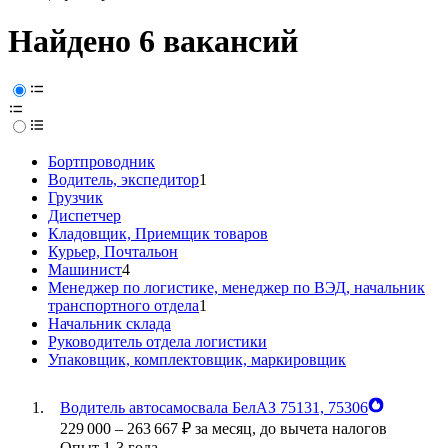
Найдено 6 вакансий
Бортпроводник
Водитель, экспедитор
1
Грузчик
Диспетчер
Кладовщик, Приемщик товаров
Курьер, Почтальон
Машинист
4
Менеджер по логистике, менеджер по ВЭД, начальник
транспортного отдела
1
Начальник склада
Руководитель отдела логистики
Упаковщик, комплектовщик, маркировщик
Водитель автосамосвала БелАЗ 75131, 75306
229 000
–
263 667
₽
за месяц,
до вычета налогов
Опыт 1-3 года