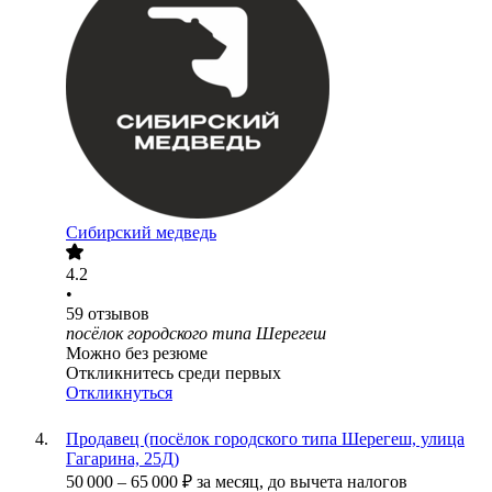
Сибирский медведь
4.2
•
59
отзывов
посёлок городского типа Шерегеш
Можно без резюме
Откликнитесь среди первых
Откликнуться
Продавец (посёлок городского типа Шерегеш, улица
Гагарина, 25Д)
50 000
–
65 000
₽
за месяц,
до вычета налогов