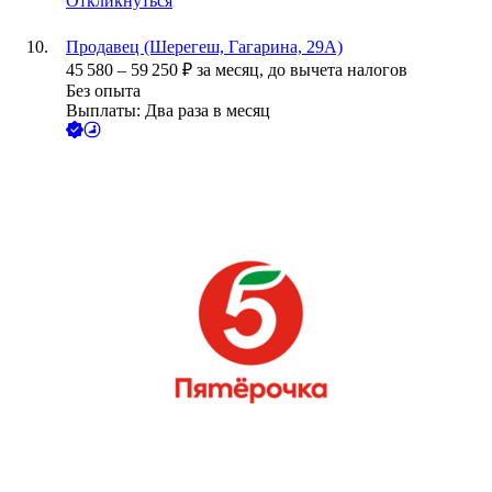
Откликнуться
Продавец (Шерегеш, Гагарина, 29А)
45 580
–
59 250
₽
за месяц,
до вычета налогов
Без опыта
Выплаты: Два раза в месяц